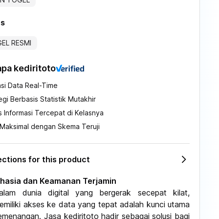
us
EL RESMI
pa kediritoto
si Data Real-Time
egi Berbasis Statistik Mutakhir
 Informasi Tercepat di Kelasnya
 Maksimal dengan Skema Teruji
ections for this product
hasia dan Keamanan Terjamin
alam dunia digital yang bergerak secepat kilat,
emiliki akses ke data yang tepat adalah kunci utama
emenangan. Jasa kediritoto hadir sebagai solusi bagi