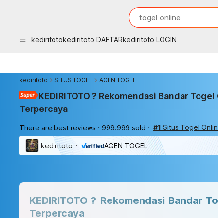
iphones 16
What are you looking 
togel online
torras phone case
samsung note 20 5g 
kediritoto
kediritoto DAFTAR
kediritoto LOGIN
iphones 15 pro max
kediritoto
SITUS TOGEL
AGEN TOGEL
KEDIRITOTO ? Rekomendasi Bandar Togel O
Terpercaya
#1
Situs Togel Onli
There are best reviews
999.999 sold
kediritoto
AGEN TOGEL

Previous slide
Next slide
KEDIRITOTO ? Rekomendasi Bandar Tog
Terpercaya