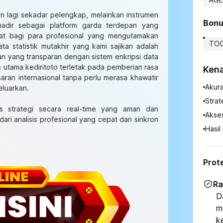
kan lagi sekadar pelengkap, melainkan instrumen
Bon
hadir sebagai platform garda terdepan yang
at bagi para profesional yang mengutamakan
TOG
a statistik mutakhir yang kami sajikan adalah
an yang transparan dengan sistem enkripsi data
s utama kediritoto terletak pada pemberian rasa
Kena
aran internasional tanpa perlu merasa khawatir
Akura
eluarkan.
Strat
s strategi secara real-time yang aman dan
Akses
ari analisis profesional yang cepat dan sinkron
Hasil
Prot
Ra
D
m
k